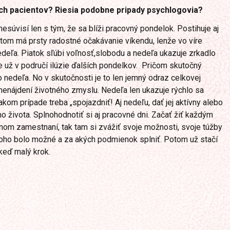
ich pacientov? Riesia podobne pripady psychlogovia?
súvisí len s tým, že sa blíži pracovný pondelok. Postihuje aj
 v tom má prsty radostné očakávanie víkendu, lenže vo víre
deľa. Piatok sľúbi voľnosť,slobodu a nedeľa ukazuje zrkadlo
e už v područí ilúzie ďalších pondelkov. Pričom skutočný
 nedeľa. No v skutočnosti je to len jemný odraz celkovej
nenájdení životného zmyslu. Nedeľa len ukazuje rýchlo sa
takom prípade treba „spojazdniť! Aj nedeľu, dať jej aktívny alebo
ho života. Splnohodnotiť si aj pracovné dni. Začať žiť každým
om zamestnaní, tak tam si zvážiť svoje možnosti, svoje túžby
z toho bolo možné a za akých podmienok splniť. Potom už stačí
 keď malý krok.