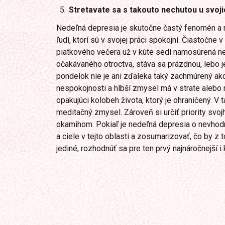
Stretavate sa s takouto nechutou u svoj
Nedeľná depresia je skutočne častý fenomén a ne
ľudí, ktorí sú v svojej práci spokojní. Čiastočne
piatkového večera už v kúte sedí namosúrená ne
očakávaného otroctva, stáva sa prázdnou, lebo j
pondelok nie je ani zďaleka taký zachmúrený ako
nespokojnosti a hlbší zmysel má v strate alebo 
opakujúci kolobeh života, ktorý je ohraničený. V 
meditačný zmysel. Zároveň si určiť priority svoj
okamihom. Pokiaľ je nedeľná depresia o nevhodn
a ciele v tejto oblasti a zosumarizovať, čo by 
jediné, rozhodnúť sa pre ten prvý najnáročnejší i