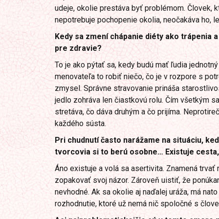
udeje, okolie prestáva byť problémom. Človek, k
nepotrebuje pochopenie okolia, neočakáva ho, l
Kedy sa zmení chápanie diéty ako trápenia a
pre zdravie?
To je ako pýtať sa, kedy budú mať ľudia jednotn
menovateľa to robiť niečo, čo je v rozpore s pot
zmysel. Správne stravovanie prináša starostlivos
jedlo zohráva len čiastkovú rolu. Čím všetkým sa 
stretáva, čo dáva druhým a čo prijíma. Neprotire
každého sústa.
Pri chudnutí často narážame na situáciu, ke
tvorcovia si to berú osobne… Existuje cesta,
Áno existuje a volá sa asertivita. Znamená trvať 
zopakovať svoj názor. Zároveň uistiť, že ponúka
nevhodné. Ak sa okolie aj naďalej uráža, má nato
rozhodnutie, ktoré už nemá nič spoločné s člove