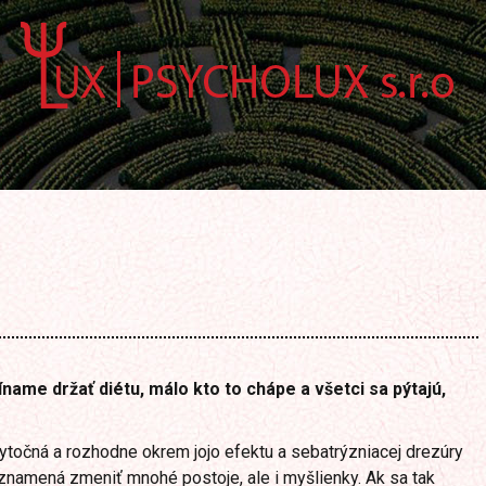
íname držať diétu, málo kto to chápe a všetci sa pýtajú,
bytočná a rozhodne okrem jojo efektu a sebatrýzniacej drezúry
 znamená zmeniť mnohé postoje, ale i myšlienky. Ak sa tak