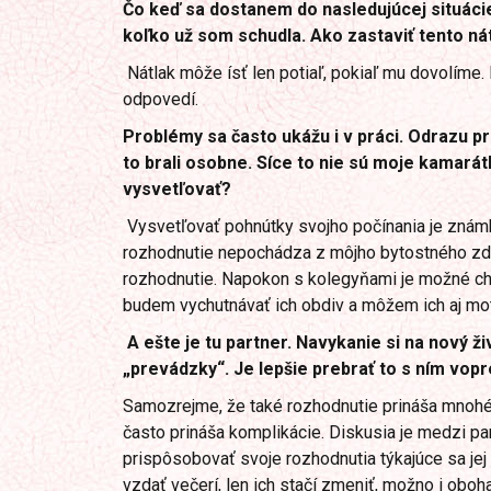
Čo keď sa dostanem do nasledujúcej situácie: 
koľko už som schudla. Ako zastaviť tento ná
Nátlak môže ísť len potiaľ, pokiaľ mu dovolíme.
odpovedí.
Problémy sa často ukážu i v práci. Odrazu p
to brali osobne. Síce to nie sú moje kamarát
vysvetľovať?
Vysvetľovať pohnútky svojho počínania je známk
rozhodnutie nepochádza z môjho bytostného zdr
rozhodnutie. Napokon s kolegyňami je možné cho
budem vychutnávať ich obdiv a môžem ich aj mot
A ešte je tu partner. Navykanie si na nový ž
„prevádzky“. Je lepšie prebrať to s ním vop
Samozrejme, že také rozhodnutie prináša mnohé
často prináša komplikácie. Diskusia je medzi pa
prispôsobovať svoje rozhodnutia týkajúce sa je
vzdať večerí, len ich stačí zmeniť, možno i oboh