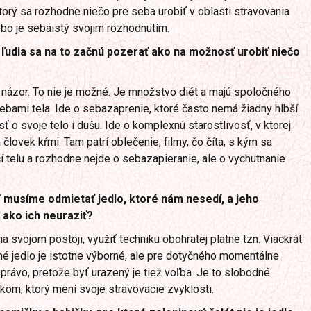
torý sa rozhodne niečo pre seba urobiť v oblasti stravovania
ebo je sebaistý svojim rozhodnutím.
 ľudia sa na to začnú pozerať ako na možnosť urobiť niečo
ý názor. To nie je možné. Je množstvo diét a majú spoločného
rebami tela. Ide o sebazaprenie, ktoré často nemá žiadny hlbší
ť o svoje telo i dušu. Ide o komplexnú starostlivosť, v ktorej
človek kŕmi. Tam patrí oblečenie, filmy, čo číta, s kým sa
čí telu a rozhodne nejde o sebazapieranie, ale o vychutnanie
ď musíme odmietať jedlo, ktoré nám nesedí, a jeho
 ako ich neuraziť?
na svojom postoji, využiť techniku obohratej platne tzn. Viackrát
né jedlo je istotne výborné, ale pre dotyčného momentálne
 právo, pretože byť urazený je tiež voľba. Je to slobodné
kom, ktorý mení svoje stravovacie zvyklosti.