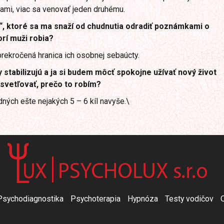
kami, viac sa venovať jeden druhému.
“, ktoré sa ma snaží od chudnutia odradiť poznámkami o
rí muži robia?
prekročená hranica ich osobnej sebaúcty.
 stabilizujú a ja si budem môcť spokojne užívať nový život
svetľovať, prečo to robím?
ných ešte nejakých 5 – 6 kíl navyše.\
Psychodiagnostika
Psychoterapia
Hypnóza
Testy vodičov