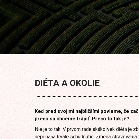
DIÉTA A OKOLIE
Keď pred svojimi najbližšími povieme, že zač
prečo sa chceme trápiť. Prečo to tak je?
Nie je to tak. V prvom rade akákoľvek diéta je z
neprináša trvalé schudnutie. Zmena stravovania