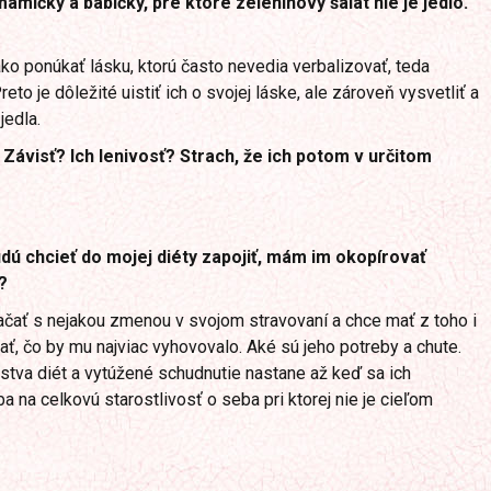
mičky a babičky, pre ktoré zeleninový šalát nie je jedlo.
 ako ponúkať lásku, ktorú často nevedia verbalizovať, teda
eto je dôležité uistiť ich o svojej láske, ale zároveň vysvetliť a
jedla.
 Závisť? Ich lenivosť? Strach, že ich potom v určitom
dú chcieť do mojej diéty zapojiť, mám im okopírovať
?
 začať s nejakou zmenou v svojom stravovaní a chce mať z toho i
dať, čo by mu najviac vyhovovalo. Aké sú jeho potreby a chute.
stva diét a vytúžené schudnutie nastane až keď sa ich
a na celkovú starostlivosť o seba pri ktorej nie je cieľom