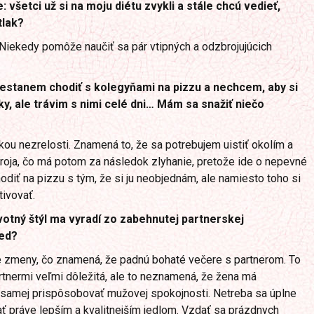
všetci už si na moju diétu zvykli a stále chcú vedieť,
tlak?
 Niekedy pomôže naučiť sa pár vtipných a odzbrojujúcich
restanem chodiť s kolegyňami na pizzu a nechcem, aby si
ky, ale trávim s nimi celé dni… Mám sa snažiť niečo
ou nezrelosti. Znamená to, že sa potrebujem uistiť okolím a
oja, čo má potom za následok zlyhanie, pretože ide o nepevné
diť na pizzu s tým, že si ju neobjednám, ale namiesto toho si
ivovať.
ivotný štýl ma vyradí zo zabehnutej partnerskej
red?
 zmeny, čo znamená, že padnú bohaté večere s partnerom. To
rtnermi veľmi dôležitá, ale to neznamená, že žena má
j samej prispôsobovať mužovej spokojnosti. Netreba sa úplne
ať práve lepším a kvalitnejším jedlom. Vzdať sa prázdnych