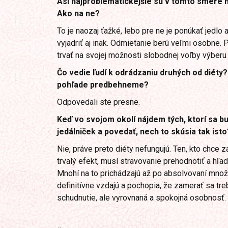
Asi najproblematickejšie sú v tomto smere ma
Ako na ne?
To je naozaj ťažké, lebo pre ne je ponúkať jedlo
vyjadriť aj inak. Odmietanie berú veľmi osobne. Pr
trvať na svojej možnosti slobodnej voľby výberu 
Čo vedie ľudí k odrádzaniu druhých od diéty?
pohľade predbehneme?
Odpovedali ste presne.
Keď vo svojom okolí nájdem tých, ktorí sa bu
jedálniček a povedať, nech to skúsia tak isto
Nie, práve preto diéty nefungujú. Ten, kto chce
trvalý efekt, musí stravovanie prehodnotiť a hľa
Mnohí na to prichádzajú až po absolvovaní množ
definitívne vzdajú a pochopia, že zamerať sa treb
schudnutie, ale vyrovnaná a spokojná osobnosť.