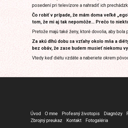
posedení pri televízore a nahradiť ich prechádz
Čo robiť v prípade, že mám doma veľké „ego
tom, že mi aj tak nepomôže… Prečo to niekto
Pretože majú také ženy, ktoré dovolia, aby bola 
Za akú dlhú dobu sa vzťahy okolo mňa a diéty
bez obáv, že zase budem musieť niekomu vy
Vtedy keď diétu vzdáte a naberiete okrem pôvod
Úvod
O mne
Profesný životopis
Diagnózy
Zbrojný preukaz
Kontakt
Fotogaléria