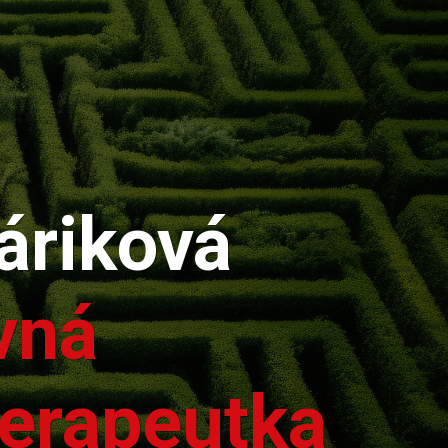
áriková
vná
terapeutka