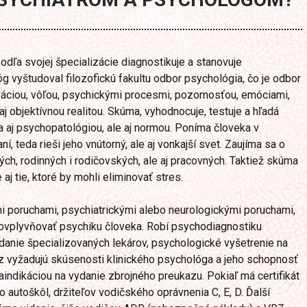
podľa svojej špecializácie diagnostikuje a stanovuje
 vyštudoval filozofickú fakultu odbor psychológia, čo je odbor
váciou, vôľou, psychickými procesmi, pozornosťou, emóciami,
aj objektívnou realitou. Skúma, vyhodnocuje, testuje a hľadá
a aj psychopatológiou, ale aj normou. Poníma človeka v
, teda rieši jeho vnútorný, ale aj vonkajší svet. Zaujíma sa o
h, rodinných i rodičovských, ale aj pracovných. Taktiež skúma
aj tie, ktoré by mohli eliminovať stres.
mi poruchami, psychiatrickými alebo neurologickými poruchami,
 ovplyvňovať psychiku človeka. Robí psychodiagnostiku
danie špecializovaných lekárov, psychologické vyšetrenie na
z vyžadujú skúsenosti klinického psychológa a jeho schopnosť
raindikáciou na vydanie zbrojného preukazu. Pokiaľ má certifikát
 autoškôl, držiteľov vodičského oprávnenia C, E, D. Ďalší