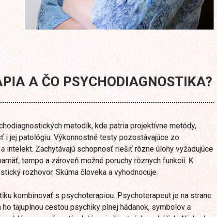
APIA A ČO PSYCHODIAGNOSTIKA?
chodiagnostických metodík, kde patria projektívne metódy,
ť i jej patológiu. Výkonnostné testy pozostávajúce zo
a intelekt. Zachytávajú schopnosť riešiť rôzne úlohy vyžadujúce
pamäť, tempo a zároveň možné poruchy rôznych funkcií. K
ostický rozhovor. Skúma človeka a vyhodnocuje.
tiku kombinovať s psychoterapiou. Psychoterapeut je na strane
a ho tajuplnou cestou psychiky plnej hádanok, symbolov a