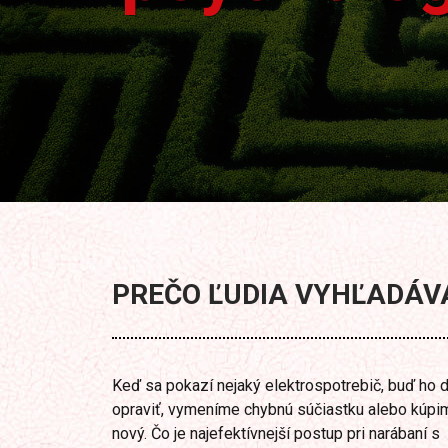
PREČO ĽUDIA VYHĽADÁV
Keď sa pokazí nejaký elektrospotrebič, buď ho
opraviť, vymeníme chybnú súčiastku alebo kúpi
nový. Čo je najefektívnejší postup pri narábaní s