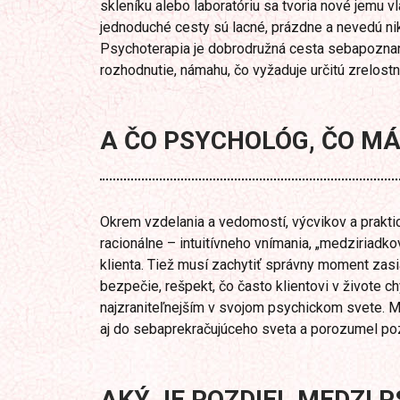
skleníku alebo laboratóriu sa tvoria nové jemu v
jednoduché cesty sú lacné, prázdne a nevedú ni
Psychoterapia je dobrodružná cesta sebapoznani
rozhodnutie, námahu, čo vyžaduje určitú zrelostn
A ČO PSYCHOLÓG, ČO MÁ
Okrem vzdelania a vedomostí, výcvikov a praktic
racionálne – intuitívneho vnímania, „medziriad
klienta. Tiež musí zachytiť správny moment zasi
bezpečie, rešpekt, čo často klientovi v živote c
najzraniteľnejším v svojom psychickom svete. Mu
aj do sebaprekračujúceho sveta a porozumel pozn
AKÝ JE ROZDIEL MEDZI