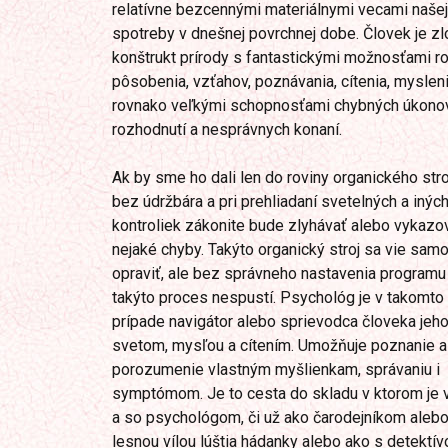
relatívne bezcennými materiálnymi vecami našej
spotreby v dnešnej povrchnej dobe. Človek je zl
konštrukt prírody s fantastickými možnosťami ro
pôsobenia, vzťahov, poznávania, cítenia, mysleni
rovnako veľkými schopnosťami chybných úkonov
rozhodnutí a nesprávnych konaní.
Ak by sme ho dali len do roviny organického stroj
bez údržbára a pri prehliadaní svetelných a inýc
kontroliek zákonite bude zlyhávať alebo vykazo
nejaké chyby. Takýto organický stroj sa vie sam
opraviť, ale bez správneho nastavenia programu
takýto proces nespustí. Psychológ je v takomto
prípade navigátor alebo sprievodca človeka jeh
svetom, mysľou a cítením. Umožňuje poznanie a
porozumenie vlastným myšlienkam, správaniu i
symptómom. Je to cesta do skladu v ktorom je 
a so psychológom, či už ako čarodejníkom aleb
lesnou vílou lúštia hádanky alebo ako s detektí