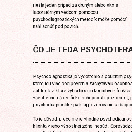
riešia jeden prípad za druhým alebo ako s
laboratórnym vedcom pomocou
psychodiagnostických metodík môže pomôcť
nahliadnúť pod povrch.
ČO JE TEDA PSYCHOTER
Psychodiagnostika je vyšetrenie s použitím psy
ktoré idú viac pod povrch a zachytávajú osobnos
subtestov, ktoré vyhodnocujú kognitívne funkcie 
všeobecné i špecifické schopnosti, pozornosť, 
psychodiagnostike patrí aj pozorovanie a diagn
To je dôvod, prečo nie je vhodné psychodiagnos
klienta v jeho výsostnej zóne, nesúdi. Sprevádz