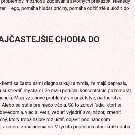
í problémov, možností zdolávania životných prekážok. Niekedy
lter – ego, pomáha hľadať príčiny, pomáha odžiť zlé a uložiť do
AJČASTEJŠIE CHODIA DO
klienti sa často sami diagnostikujú a tvrdia, že majú depresiu,
a sústrediť, myslia si, že majú poruchu koncentrácie pozornosti,
enciu. Majú vzťahové problémy v manželstve, partnerstve.
Alebo sa stále pre niečo trápia. Sú to zdraví ľudia, ktorí si
avedomia, viac si veriť, vedieť vyjadriť svoj názor, zmeniť
ný, ktorý treba najprv rozlúštiť, objaviť pod nánosom
 v smere zosúladenia sa. V týchto prípadoch stačí krátkodobá