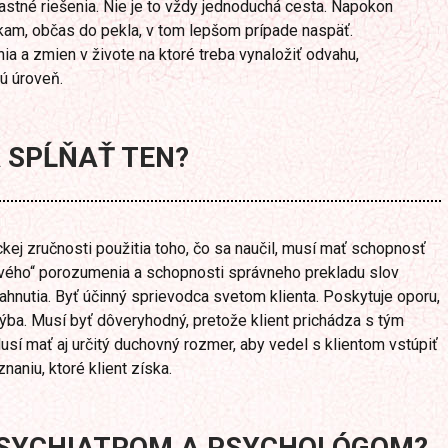
lastné riešenia. Nie je to vždy jednoduchá cesta. Napokon
kam, občas do pekla, v tom lepšom prípade naspäť.
a a zmien v živote na ktoré treba vynaložiť odvahu,
ú úroveň.
 SPĹŇAŤ TEN?
kej zručnosti použitia toho, čo sa naučil, musí mať schopnosť
kového“ porozumenia a schopnosti správneho prekladu slov
ahnutia. Byť účinný sprievodca svetom klienta. Poskytuje oporu,
hýba. Musí byť dôveryhodný, pretože klient prichádza s tým
sí mať aj určitý duchovný rozmer, aby vedel s klientom vstúpiť
aniu, ktoré klient získa.
 PSYCHIATROM A PSYCHOLÓGOM?