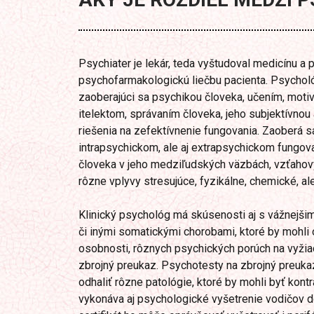
Psychiater je lekár, teda vyštudoval medicínu a 
psychofarmakologickú liečbu pacienta. Psychológ
zaoberajúci sa psychikou človeka, učením, moti
itelektom, správaním človeka, jeho subjektívnou 
riešenia na zefektívnenie fungovania. Zaoberá s
intrapsychickom, ale aj extrapsychickom fungovaní
človeka v jeho medziľudských väzbách, vzťahovýc
rôzne vplyvy stresujúce, fyzikálne, chemické, ale 
Klinický psychológ má skúsenosti aj s vážnejši
či inými somatickými chorobami, ktoré by mohli
osobnosti, rôznych psychických porúch na vyžia
zbrojný preukaz. Psychotesty na zbrojný preuka
odhaliť rôzne patológie, ktoré by mohli byť kont
vykonáva aj psychologické vyšetrenie vodičov do