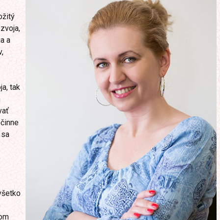
ožitý
zvoja,
a a
,
a, tak
h
vať
očinne
 sa
o
všetko
o
vom