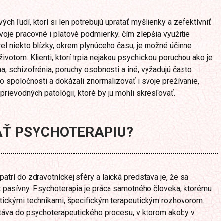
ch ľudí, ktorí si len potrebujú upratať myšlienky a zefektívniť
 svoje pracovné i platové podmienky, čím zlepšia využitie
el niekto blízky, okrem plynúceho času, je možné účinne
ivotom. Klienti, ktorí trpia nejakou psychickou poruchou ako je
, schizofrénia, poruchy osobnosti a iné, vyžadujú často
o spoločnosti a dokázali znormalizovať i svoje prežívanie,
sprievodných patológií, ktoré by ju mohli skresľovať.
AŤ PSYCHOTERAPIU?
trí do zdravotníckej sféry a laická predstava je, že sa
 pasívny. Psychoterapia je práca samotného človeka, ktorému
ickými technikami, špecifickým terapeutickým rozhovorom.
táva do psychoterapeutického procesu, v ktorom akoby v