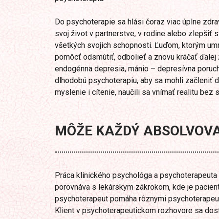
Do psychoterapie sa hlási čoraz viac úplne zdravý
svoj život v partnerstve, v rodine alebo zlepšiť
všetkých svojich schopnosti. Ľuďom, ktorým umr
pomôcť odsmútiť, odbolieť a znovu kráčať ďalej ž
endogénna depresia, mánio – depresívna porucha
dlhodobú psychoterapiu, aby sa mohli začleniť d
myslenie i cítenie, naučili sa vnímať realitu bez 
MÔŽE KAŽDÝ ABSOLVOV
Práca klinického psychológa a psychoterapeuta pa
porovnáva s lekárskym zákrokom, kde je pacient
psychoterapeut pomáha rôznymi psychoterapeut
Klient v psychoterapeutickom rozhovore sa dos