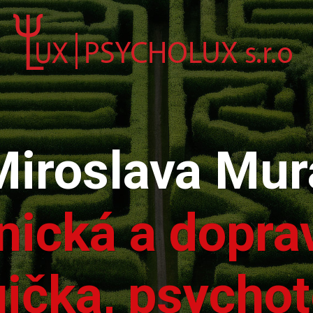
Miroslava Mur
inická a dopra
ička, psycho