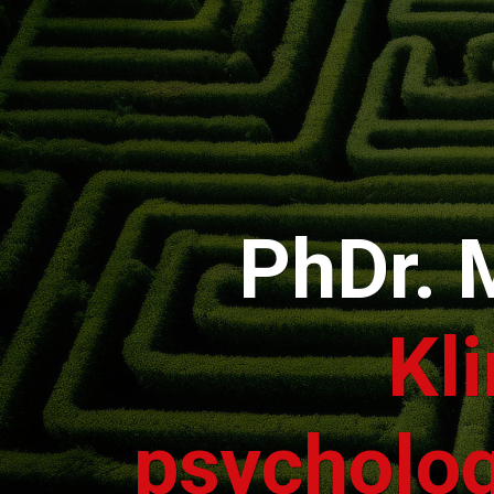
PhDr. 
Kl
psycholog