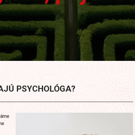
AJÚ PSYCHOLÓGA?
 dáme
me