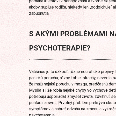
pomáha klientovi v sebapoznaní a tvorbe riešen
akoby supluje rodiča, niekedy len „podpichuje“ a
zabudnutia.
S AKÝMI PROBLÉMAMI N
PSYCHOTERAPIE?
Väčšinou je to úzkosť, rôzne neurotické prejavy, 
panickú poruchu, rôzne fóbie, strachy, nevedia s
že majú nejakú poruchu v mozgu, predčasnú dem
Myslia si, že robia nejaké chyby vo výchove detí. 
potrebujú usporiadať zmysel života, zdvihnúť seb
pohľad na svet.. Prvotný problém prekrýva skutoč
symptómov a nabrať odvahu na zmenu a vykročiť
psychoterapia.